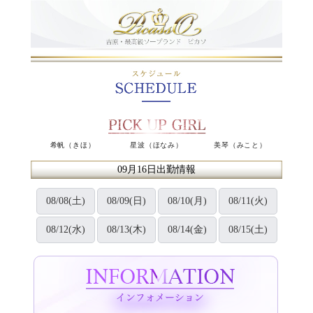
希帆（きほ）
星波（ほなみ）
美琴（みこと）
09月16日出勤情報
08/08(土)
08/09(日)
08/10(月)
08/11(火)
08/12(水)
08/13(木)
08/14(金)
08/15(土)